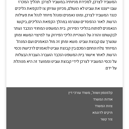
המשביר לצרכן, למכירת מניותיה במשביר לצרכן. תהליך המכרז
שבו ייצגנו את שביט לא הושלם, מכיוון שניתן צו להקפאת הליכים
כנגד המשביר לצרכן, ומונו נאמנים ומנהל מיוחד לנהל את פעילות
הרשת. לאור ההפסדים שנגרמו במהלך הקפאת ההליכים, ביקשו
הנאמנים לפתוח בהליכי הפירוק. בית המשפט המחוזי הנכבד נעתר
לבקשתנו והורה על השהיית הליכי הפירוק עד למיצוי המשא ומתן
שנערך עם קבוצת שביט. משא ומתן זה מול הנאמנים ועם המנהל
המיוחד צלח ונחתם הסכם בין קבוצת שביט לנאמנים לרכישת נכסי
הרשת. לאחר אישור בית המשפט הנכבד הועברה העברת הבעלות
על נכסי המשביר לצרכן לידי קבוצת שביט וממועד זה היא מנוהלת
על ידם.
קלמנסון ושות', משרד עורכי דין
אודות המשרד
צוות המשרד
תיקים לדוגמא
צור קשר