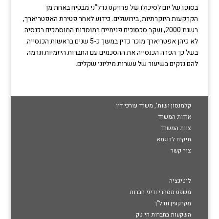
בסופו של יום לסיכולו של פרויקט נדל”ני מבטיח באחת מן
הקרקעות היוקרתיות, בירושלים. כידוע לאחר פטירת האפטריארך,
בשנת 2000, ועקב סכסוכים פנימיים במוסדות המוסמכים בכנסיה
לא כיהן אפטריארך מוכר כדין במשך כ-5 שנים בראשות הכנסייה.
בשל כך הפרה הכנסייה את ההסכמים עם החברות היזמיות וגרמה
להם נזקים בשיעור של עשרות מיליוני שקלים.
קלמנסון ושות', משרד עורכי דין
אודות המשרד
צוות המשרד
תיקים לדוגמא
צור קשר
ליטיגציה
משפט מסחרי ודיני חברות
מקרקעין ונדל”ן
השקעות בחברות הי טק