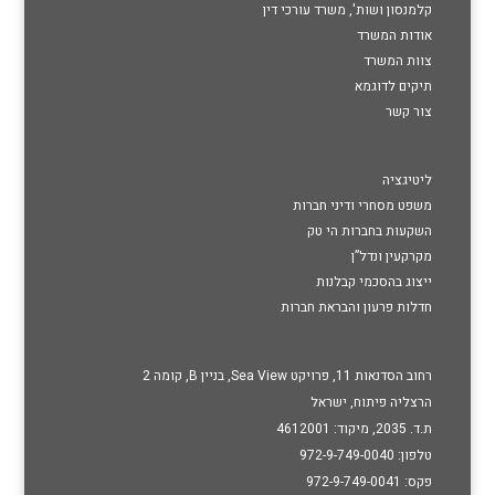
קלמנסון ושות', משרד עורכי דין
אודות המשרד
צוות המשרד
תיקים לדוגמא
צור קשר
ליטיגציה
משפט מסחרי ודיני חברות
השקעות בחברות הי טק
מקרקעין ונדל”ן
ייצוג בהסכמי קבלנות
חדלות פרעון והבראת חברות
רחוב הסדנאות 11, פרויקט Sea View, בניין B, קומה 2
הרצליה פיתוח, ישראל
ת.ד. 2035, מיקוד: 4612001
טלפון: 972-9-749-0040
פקס: 972-9-749-0041