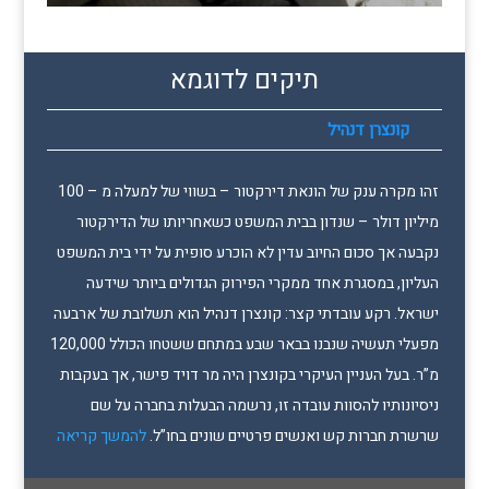
תיקים לדוגמא
קונצרן דנהיל
זהו מקרה ענק של הונאת דירקטור – בשווי של למעלה מ – 100
מיליון דולר – שנדון בבית המשפט כשאחריותו של הדירקטור
נקבעה אך סכום החיוב עדין לא הוכרע סופית על ידי בית המשפט
העליון, במסגרת אחד ממקרי הפירוק הגדולים ביותר שידעה
ישראל. רקע עובדתי קצר: קונצרן דנהיל הוא תשלובת של ארבעה
מפעלי תעשיה שנבנו בבאר שבע במתחם ששטחו הכולל 120,000
מ”ר. בעל העניין העיקרי בקונצרן היה מר דויד פישר, אך בעקבות
ניסיונותיו להסוות עובדה זו, נרשמה הבעלות בחברה על שם
שרשרת חברות קש ואנשים פרטיים שונים בחו”ל.
להמשך קריאה