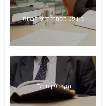
משפט מסחרי ודיני חברות
מקרקעין ונדל”ן